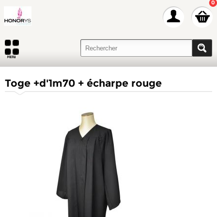
0
Toge +d'1m70 + écharpe rouge