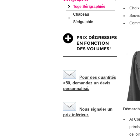
Toge Sérigraphiée
Choix 
Chapeau
Souve
Sérigraphié
Comma
PRIX DÉGRESSIFS
EN FONCTION
DES VOLUMES!
Pour des quantités
>50, demandez un devis
personnalisé.
Nous signaler un
Démarch
prix inférieur.
A) Com
précis
de joi