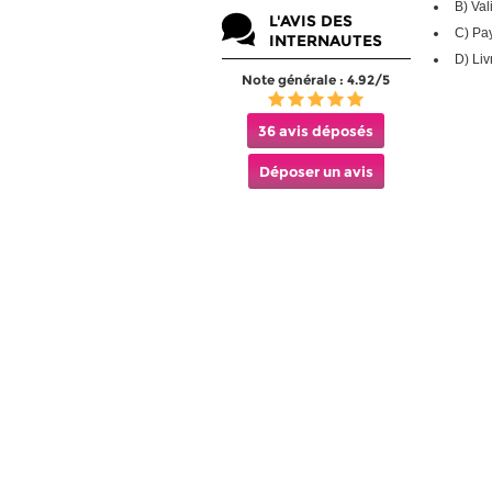
B) Val
L'AVIS DES
C) Pa
INTERNAUTES
D) Liv
Note générale : 4.92/5
36 avis déposés
Déposer un avis