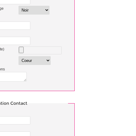
oge
te)
ons
ation Contact