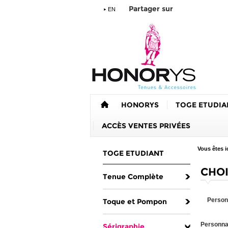
Partager sur
EN
HONORYS
TOGE ETUDIA
ACCÈS VENTES PRIVÉES
Vous êtes ic
TOGE ETUDIANT
CHOI
Tenue Complète
Personn
Toque et Pompon
Personnal
Sérigraphie