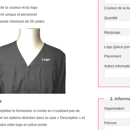
de la couleur et du logo
Couleur de la t
nir unique et personnel
Quantité
nde minimum de 50 unités
Marquage
Logo (pièce-join
Placement
Autres informati
2. Inform
e
Organisation
plétez le formulaire ci-contre en n’oubliant pas de
er les options désirées dans la case « Description » et
Prénom
ndre votre logo en pièce-jointe