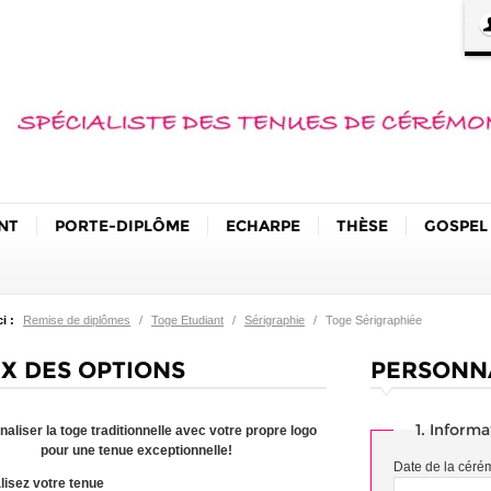
NT
PORTE-DIPLÔME
ECHARPE
THÈSE
GOSPEL
i :
Remise de diplômes
/
Toge Etudiant
/
Sérigraphie
/
Toge Sérigraphiée
X DES OPTIONS
PERSONN
1. Inform
aliser la toge traditionnelle avec votre propre logo
pour une tenue exceptionnelle!
Date de la céré
isez votre tenue