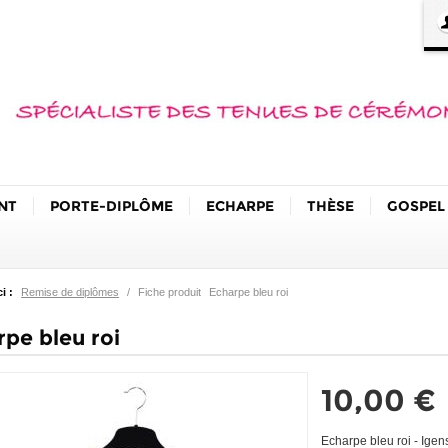
NT
PORTE-DIPLÔME
ECHARPE
THÈSE
GOSPEL
i :
Remise de diplômes
/
Fiche produit
Echarpe bleu roi
rpe bleu roi
10,00 €
Echarpe bleu roi - Ige