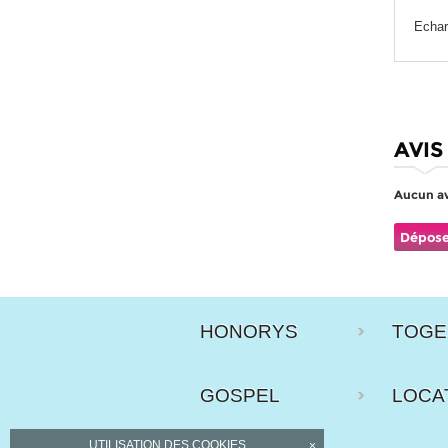
Echar
AVIS
Aucun av
Dépose
HONORYS
TOGE
GOSPEL
LOCA
UTILISATION DES COOKIES
×