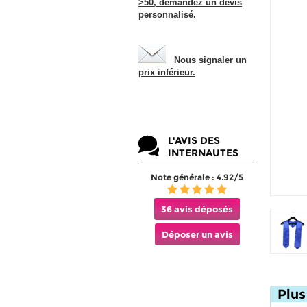
>50, demandez un devis
personnalisé.
Nous signaler un
prix inférieur.
L'AVIS DES
INTERNAUTES
Note générale : 4.92/5
36 avis déposés
Déposer un avis
Plus