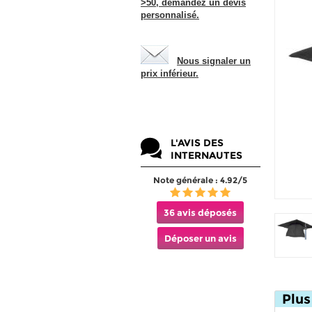
>50, demandez un devis
personnalisé.
Nous signaler un
prix inférieur.
L'AVIS DES
INTERNAUTES
Note générale : 4.92/5
36 avis déposés
Déposer un avis
Plus