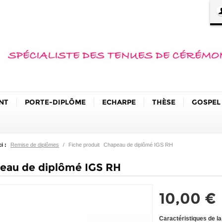
NT
PORTE-DIPLÔME
ECHARPE
THÈSE
GOSPEL
i :
Remise de diplômes
/
Fiche produit
Chapeau de diplômé IGS RH
eau de diplômé IGS RH
10,00 €
Caractéristiques de l