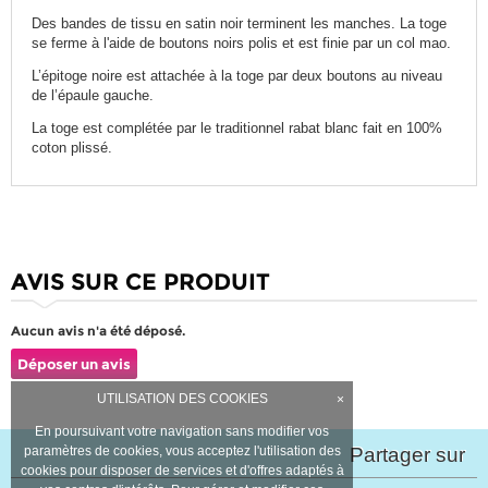
Des bandes de tissu en satin noir terminent les manches. La toge
se ferme à l'aide de boutons noirs polis et est finie par un col mao.
L’épitoge noire est attachée à la toge par deux boutons au niveau
de l’épaule gauche.
La toge est complétée par le traditionnel rabat blanc fait en 100%
coton plissé.
AVIS SUR CE PRODUIT
Aucun avis n'a été déposé.
Déposer un avis
UTILISATION DES COOKIES
×
En poursuivant votre navigation sans modifier vos
paramètres de cookies, vous acceptez l'utilisation des
Partager sur
cookies pour disposer de services et d'offres adaptés à