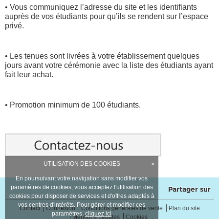
• Vous communiquez l’adresse du site et les identifiants
auprès de vos étudiants pour qu’ils se rendent sur l’espace
privé.
• Les tenues sont livrées à votre établissement quelques
jours avant votre cérémonie avec la liste des étudiants ayant
fait leur achat.
• Promotion minimum de 100 étudiants.
UTILISATION DES COOKIES
×
En poursuivant votre navigation sans modifier vos
paramètres de cookies, vous acceptez l'utilisation des
Partager sur
cookies pour disposer de services et d'offres adaptés à
vos centres d'intérêts. Pour gérer et modifier ces
Contact
Connexion
Conditions générales de vente
Plan du site
paramètres,
cliquez ici
Mentions Légales
Cookies